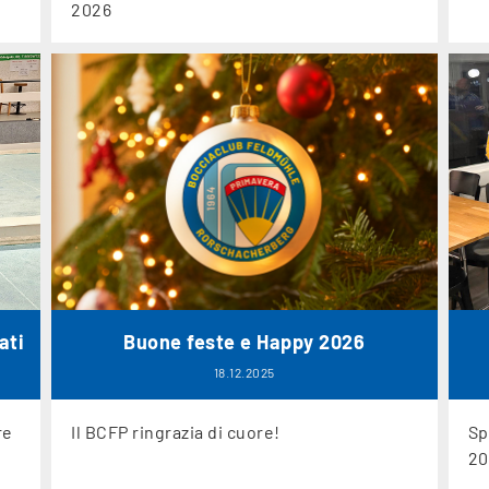
2026
ati
Buone feste e Happy 2026
18.12.2025
re
Il BCFP ringrazia di cuore!
Sp
20