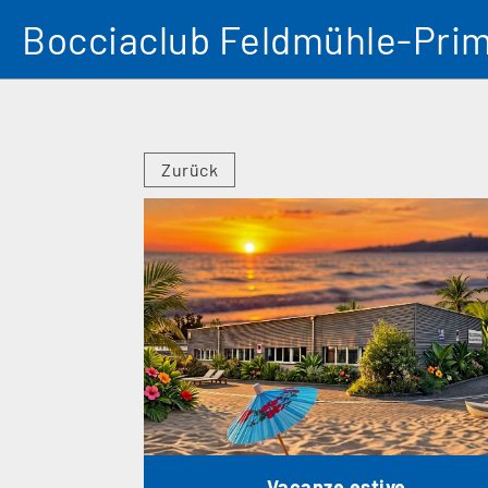
Bocciaclub Feldmühle-Pri
Zurück
Vacanze estive